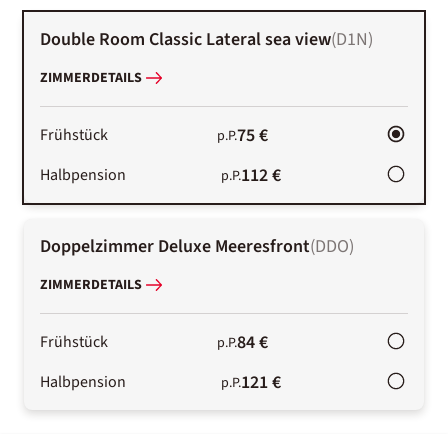
Double Room Classic Lateral sea view
(
D1N
)
ZIMMERDETAILS
75 €
Frühstück
p.P.
112 €
Halbpension
p.P.
Doppelzimmer Deluxe Meeresfront
(
DDO
)
ZIMMERDETAILS
84 €
Frühstück
p.P.
121 €
Halbpension
p.P.