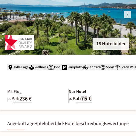
18 Hotelbilder
Tolle Lage
Wellness
Pool
Parkplatz
Fahrrad
Sport
Gratis WL
Mit Flug
Nur Hotel
75 €
236 €
ab
ab
p. P.
p. P.
Angebot
Lage
Hotelüberblick
Hotelbeschreibung
Bewertungen