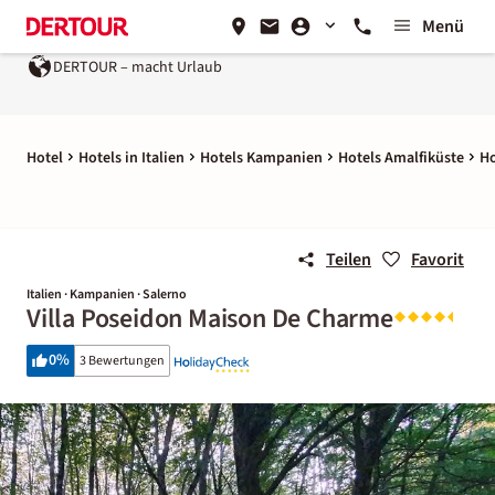
Menü
OUR – macht Urlaub
Ein Unternehmen der
REWE Group
Hotel
Hotels in Italien
Hotels Kampanien
Hotels Amalfiküste
Ho
Teilen
Favorit
Italien · Kampanien · Salerno
Villa Poseidon Maison De Charme
0
%
3 Bewertungen