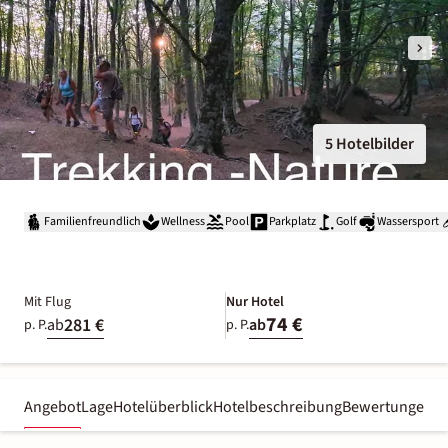
5 Hotelbilder
Familienfreundlich
Wellness
Pool
Parkplatz
Golf
Wassersport
Mit Flug
Nur Hotel
74 €
281 €
ab
ab
p. P.
p. P.
Angebot
Lage
Hotelüberblick
Hotelbeschreibung
Bewertungen