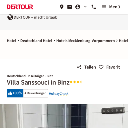
Menü
DERTOUR – macht Urlaub
Hotel
Deutschland Hotel
Hotels Mecklenburg-Vorpommern
Hotel
Teilen
Favorit
Deutschland · Insel Rügen · Binz
Villa Sanssouci in Binz
100
%
4 Bewertungen