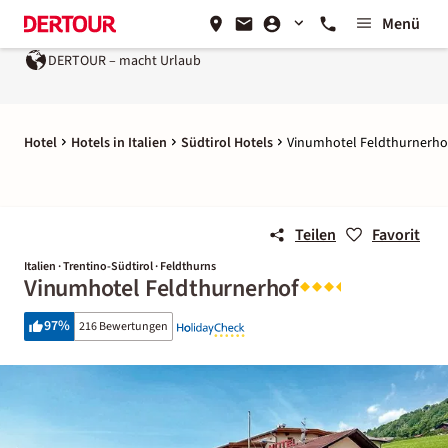
Menü
DERTOUR – macht Urlaub
Ein Unternehmen der
REWE G
Hotel
Hotels in Italien
Südtirol Hotels
Vinumhotel Feldthurnerho
Teilen
Favorit
Italien · Trentino-Südtirol · Feldthurns
Vinumhotel Feldthurnerhof
97
%
216 Bewertungen