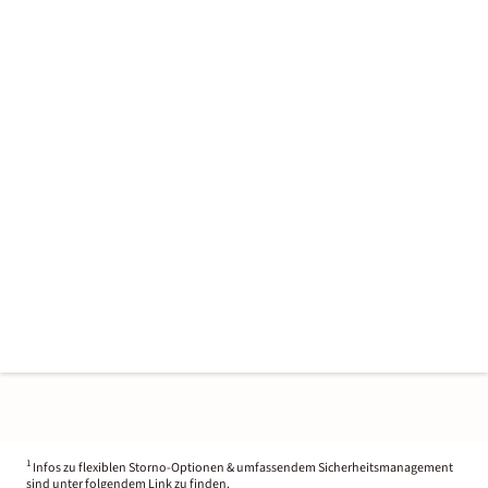
1
Infos zu flexiblen Storno-Optionen & umfassendem Sicherheitsmanagement
sind unter folgendem Link zu finden.