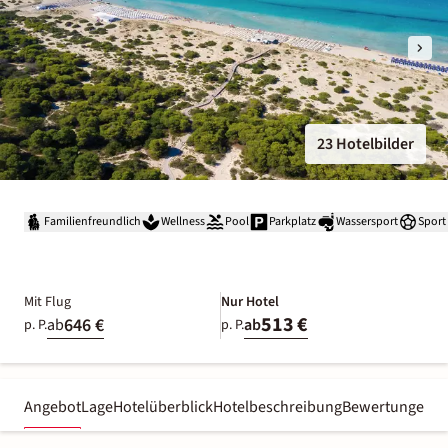
23 Hotelbilder
Familienfreundlich
Wellness
Pool
Parkplatz
Wassersport
Sport
Mit Flug
Nur Hotel
513 €
646 €
ab
ab
p. P.
p. P.
Angebot
Lage
Hotelüberblick
Hotelbeschreibung
Bewertungen