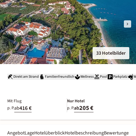
33 Hotelbilder
Direkt am Strand
Familienfreundlich
Wellness
Pool
Parkplatz
W
Mit Flug
Nur Hotel
205 €
416 €
ab
ab
p. P.
p. P.
Angebot
Lage
Hotelüberblick
Hotelbeschreibung
Bewertungen