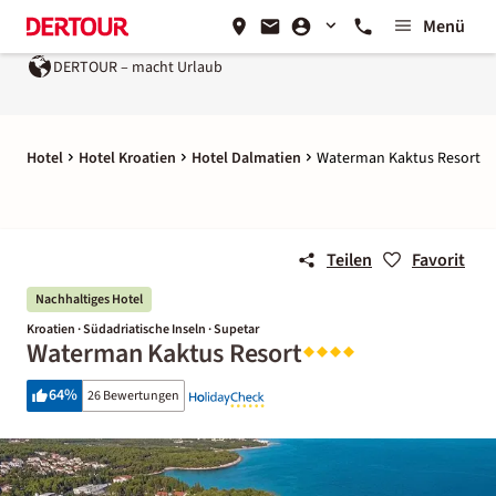
Menü
acht Urlaub
Ein Unternehmen der
REWE Group
Hotel
Hotel Kroatien
Hotel Dalmatien
Waterman Kaktus Resort
Teilen
Favorit
Nachhaltiges Hotel
Kroatien · Südadriatische Inseln · Supetar
Waterman Kaktus Resort
64
%
26 Bewertungen