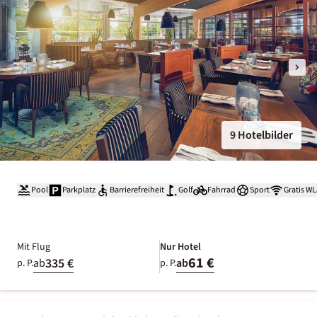
9 Hotelbilder
Pool
Parkplatz
Barrierefreiheit
Golf
Fahrrad
Sport
Gratis W
Mit Flug
Nur Hotel
61 €
335 €
ab
ab
p. P.
p. P.