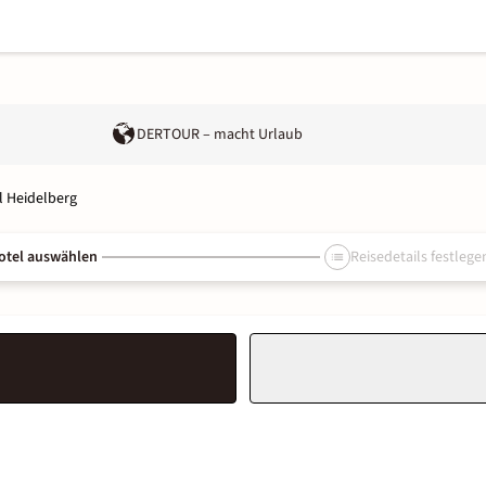
DERTOUR – macht Urlaub
l Heidelberg
otel auswählen
Reisedetails festlege