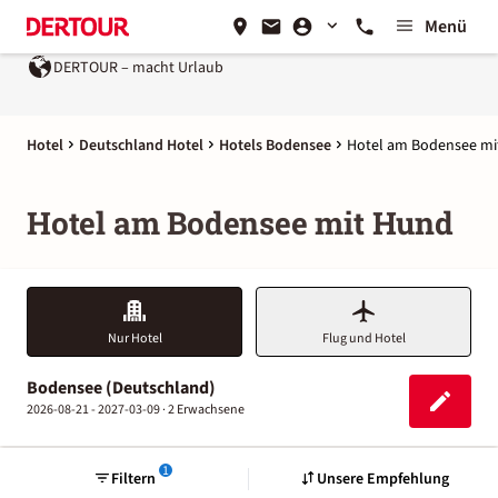
Menü
cht Urlaub
Ein Unternehmen der
REWE Group
Hotel
Deutschland Hotel
Hotels Bodensee
Hotel am Bodensee mi
Hotel am Bodensee mit Hund
Nur Hotel
Flug und Hotel
Bodensee (Deutschland)
2026-08-21 - 2027-03-09 ·
2 Erwachsene
1
Filtern
Unsere Empfehlung