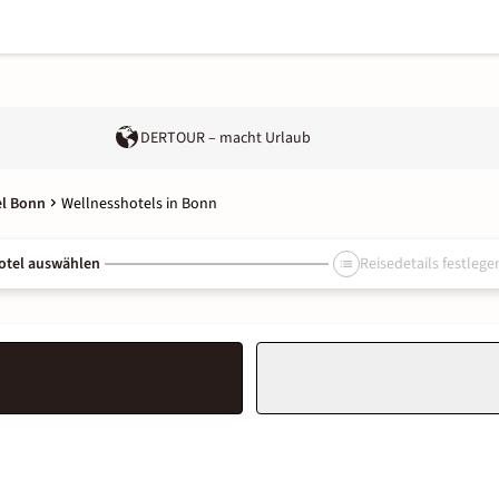
DERTOUR – macht Urlaub
el Bonn
Wellnesshotels in Bonn
otel auswählen
Reisedetails festlege