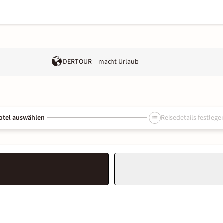
DERTOUR – macht Urlaub
otel auswählen
Reisedetails festlege