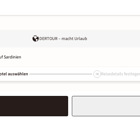
DERTOUR – macht Urlaub
uf Sardinien
otel auswählen
Reisedetails festlege