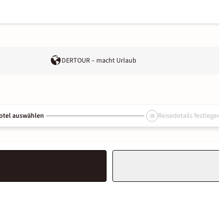
DERTOUR – macht Urlaub
otel auswählen
Reisedetails festlege