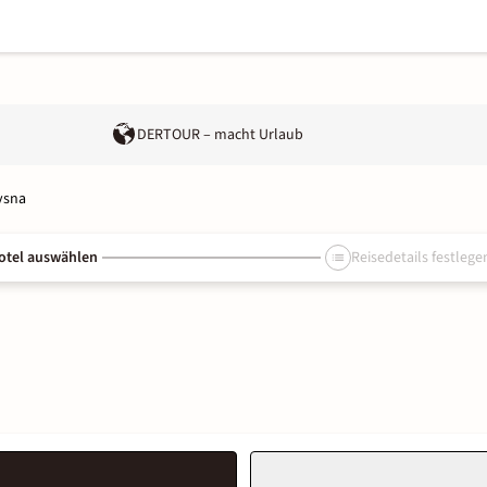
DERTOUR – macht Urlaub
ysna
otel auswählen
Reisedetails festlege