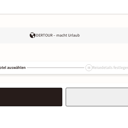
DERTOUR – macht Urlaub
otel auswählen
Reisedetails festlege