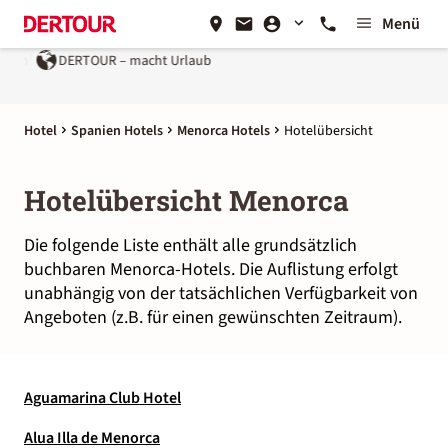
Menü
isen¹
DERTOUR – macht Urlaub
Hotel
Spanien Hotels
Menorca Hotels
Hotelübersicht
Hotelübersicht Menorca
Die folgende Liste enthält alle grundsätzlich
buchbaren Menorca-Hotels. Die Auflistung erfolgt
unabhängig von der tatsächlichen Verfügbarkeit von
Angeboten (z.B. für einen gewünschten Zeitraum).
Aguamarina Club Hotel
Alua Illa de Menorca