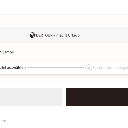
DERTOUR – macht Urlaub
en Samos
otel auswählen
Reisedetails festlege
ene