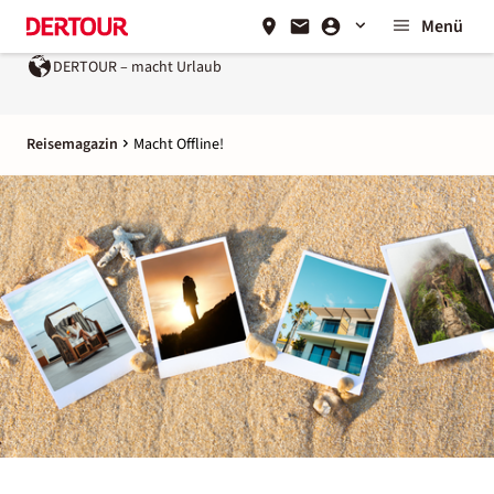
Menü
R – macht Urlaub
Ein Unternehmen der
REWE Group
Reisemagazin
Macht Offline!