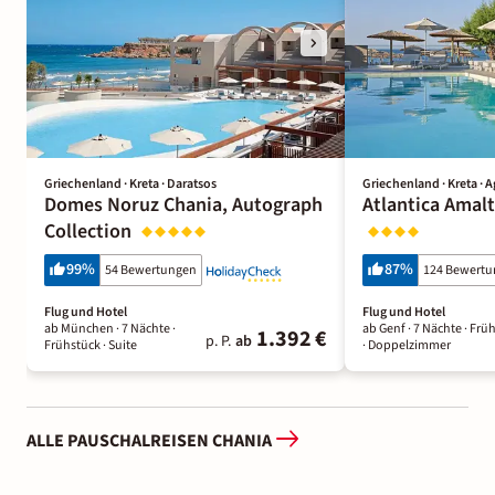
Griechenland · Kreta · Daratsos
Griechenland · Kreta · A
Domes Noruz Chania, Autograph
Atlantica Amal
Collection
99
%
87
%
54 Bewertungen
124 Bewert
Flug und Hotel
Flug und Hotel
ab München ·
7 Nächte
·
ab Genf ·
7 Nächte
· Frü
1.392 €
p. P.
ab
Frühstück
· Suite
· Doppelzimmer
ALLE PAUSCHALREISEN CHANIA