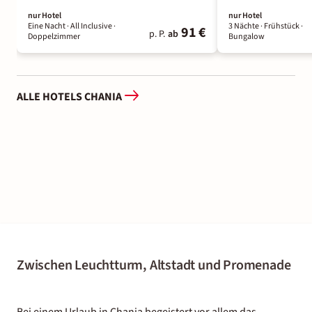
nur Hotel
nur Hotel
Eine Nacht
· All Inclusive
·
3 Nächte
· Frühstück
·
91 €
p. P.
ab
Doppelzimmer
Bungalow
ALLE HOTELS CHANIA
Zwischen Leuchtturm, Altstadt und Promenade
Bei einem Urlaub in Chania begeistert vor allem das