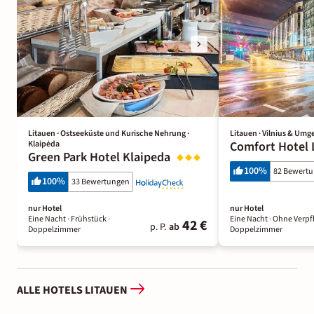
Litauen · Ostseeküste und Kurische Nehrung ·
Litauen · Vilnius & Umge
Klaipėda
Comfort Hotel 
Green Park Hotel Klaipeda
100
%
82 Bewert
100
%
33 Bewertungen
nur Hotel
nur Hotel
Eine Nacht
· Frühstück
·
Eine Nacht
· Ohne Verpf
42 €
p. P.
ab
Doppelzimmer
Doppelzimmer
ALLE HOTELS LITAUEN