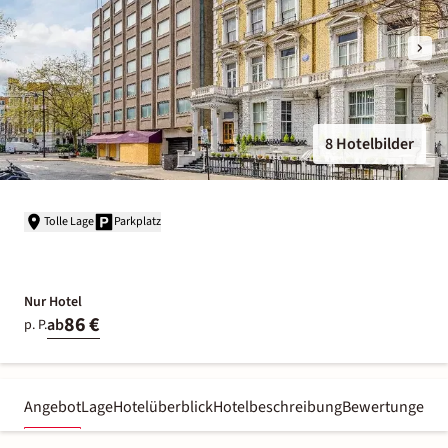
8 Hotelbilder
Tolle Lage
Parkplatz
Nur Hotel
86 €
ab
p. P.
Angebot
Lage
Hotelüberblick
Hotelbeschreibung
Bewertungen