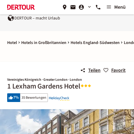
Menü
DERTOUR – macht Urlaub
Hotel
Hotels in Großbritannien
Hotels England-Südwesten
Lond
Teilen
Favorit
Vereinigtes Königreich · Greater London · London
1 Lexham Gardens Hotel
7
%
35 Bewertungen