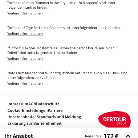
6
Infos zur Aktion "Summer in the City – bis zu 20 % sparen" sind unter
folgendem Link zu finden.
Weitere Informationen
9
Infos zur 3 Tage Bestpreis-Garantie sind unter folgendem Link zu finden.
Weitere Informationen
11
Infos zur Aktion „Kostenfreies Flexpaket-Upgrade bei Reisen in den
Orient“ sind unter folgendem Link zu finden:
Weitere Informationen
*Infos zum Kundenportal-Rabattgutschein mit Ersparnis von bis zu 300 € sind
unter folgendem Link zu finden:
Weitere Informationen
Impressum
AGB
Datenschutz
Cookie-Einstellungen
Karriere
Unsere Inhalte: Standards und Meldung
Erklärung zur Barrierefreiheit
Individuelle Reiseplanung mit einem
172 €
Ihr Angebot
Reiseexperten
Reisepreis