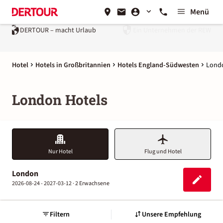
Menü
rlaub
Ein Unternehmen der
REWE Group
Hotel
Hotels in Großbritannien
Hotels England-Südwesten
Lond
London Hotels
Nur Hotel
Flug und Hotel
London
2026-08-24 - 2027-03-12 ·
2 Erwachsene
Filtern
Unsere Empfehlung