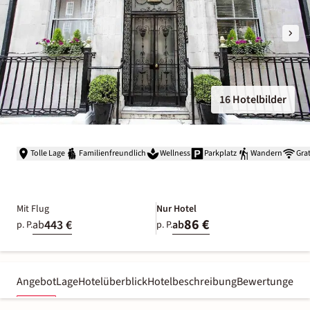
16 Hotelbilder
Tolle Lage
Familienfreundlich
Wellness
Parkplatz
Wandern
Gra
Mit Flug
Nur Hotel
86 €
443 €
ab
ab
p. P.
p. P.
Angebot
Lage
Hotelüberblick
Hotelbeschreibung
Bewertungen