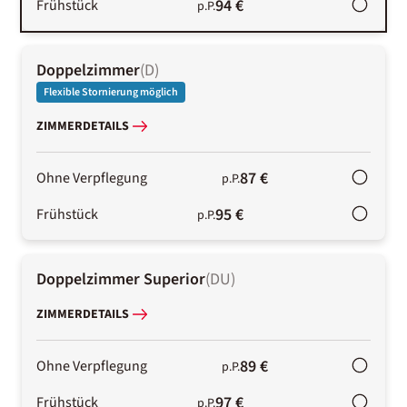
94 €
Frühstück
p.P.
Doppelzimmer
(
D
)
Flexible Stornierung möglich
ZIMMERDETAILS
87 €
Ohne Verpflegung
p.P.
95 €
Frühstück
p.P.
Doppelzimmer Superior
(
DU
)
ZIMMERDETAILS
89 €
Ohne Verpflegung
p.P.
97 €
Frühstück
p.P.