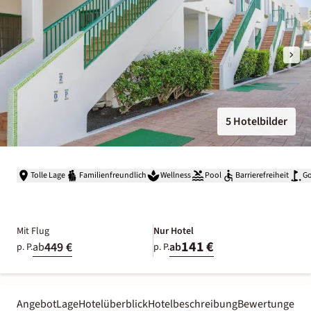
5 Hotelbilder
Tolle Lage
Familienfreundlich
Wellness
Pool
Barrierefreiheit
Go
Mit Flug
Nur Hotel
141 €
449 €
ab
ab
p. P.
p. P.
Angebot
Lage
Hotelüberblick
Hotelbeschreibung
Bewertungen