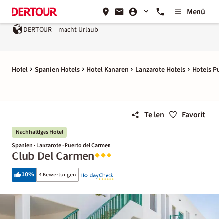
Menü
DERTOUR – macht Urlaub
Ein Unternehmen der
REWE Group
Hotel
Spanien Hotels
Hotel Kanaren
Lanzarote Hotels
Hotels P
Teilen
Favorit
Nachhaltiges Hotel
Spanien · Lanzarote · Puerto del Carmen
Club Del Carmen
10
%
4 Bewertungen