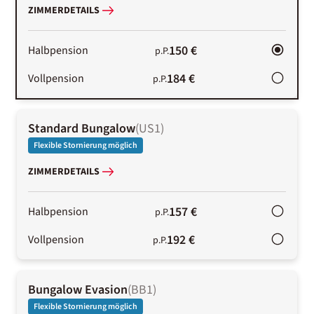
ZIMMERDETAILS
150 €
Halbpension
p.P.
184 €
Vollpension
p.P.
Standard Bungalow
(
US1
)
Flexible Stornierung möglich
ZIMMERDETAILS
157 €
Halbpension
p.P.
192 €
Vollpension
p.P.
Bungalow Evasion
(
BB1
)
Flexible Stornierung möglich