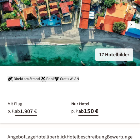
17 Hotelbilder
Direkt am Strand
Pool
Gratis WLAN
Mit Flug
Nur Hotel
150 €
1.907 €
ab
ab
p. P.
p. P.
Angebot
Lage
Hotelüberblick
Hotelbeschreibung
Bewertungen