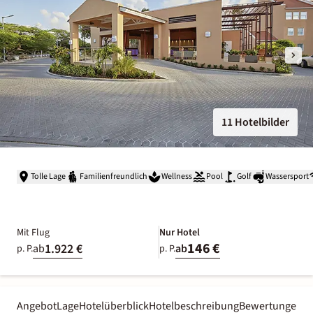
11 Hotelbilder
Tolle Lage
Familienfreundlich
Wellness
Pool
Golf
Wassersport
Mit Flug
Nur Hotel
146 €
1.922 €
ab
ab
p. P.
p. P.
Angebot
Lage
Hotelüberblick
Hotelbeschreibung
Bewertungen