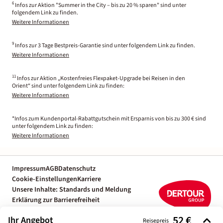
6
Infos zur Aktion "Summer in the City – bis zu 20 % sparen" sind unter
folgendem Link zu finden.
Weitere Informationen
9
Infos zur 3 Tage Bestpreis-Garantie sind unter folgendem Link zu finden.
Weitere Informationen
11
Infos zur Aktion „Kostenfreies Flexpaket-Upgrade bei Reisen in den
Orient“ sind unter folgendem Link zu finden:
Weitere Informationen
*Infos zum Kundenportal-Rabattgutschein mit Ersparnis von bis zu 300 € sind
unter folgendem Link zu finden:
Weitere Informationen
Impressum
AGB
Datenschutz
Cookie-Einstellungen
Karriere
Unsere Inhalte: Standards und Meldung
Erklärung zur Barrierefreiheit
Individuelle Reiseplanung mit einem
52 €
Ihr Angebot
Reiseexperten
Reisepreis