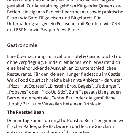
gestaltet. Zur Ausstattung gehören King- oder Queensize-
Betten, ein eigenes Bad mit Haartrockner sowie praktische
Extras wie Safe, Bügeleisen und Bügelbrett. Für
Unterhaltung sorgen ein Fernseher mit Sendern wie CNN
und ESPN sowie Pay-per-View-Filme.
Gastronomie
Eine Übernachtung im Excalibur Hotel & Casino buchst du
ohne Verpflegung. Für dein leibliches Wohl erwartet dich
eine beeindruckende Auswahl an 20 unterschiedlichen
Restaurants. Für den kleinen Hunger findest du im Castle
Walk Food Court zahlreiche bekannte Anbieter – darunter
„Pizza Hut Express“, „Einstein Bros. Bagels“, „Fatburger“,
„Popeyes“ oder „Pick-Up Stix“. Zum Tagesausklang laden
Bars wie die zentrale „Center Bar“ oder die gemütliche
„Lobby Bar“ zum Verweilen bei einem Drink ein.
The Roasted Bean
Deinen Tag kannst du im „The Roasted Bean“ beginnen, wo
frischer Kaffee, süße Backwaren und leichte Snacks in
entspannter Atmosphäre auf dich warten.