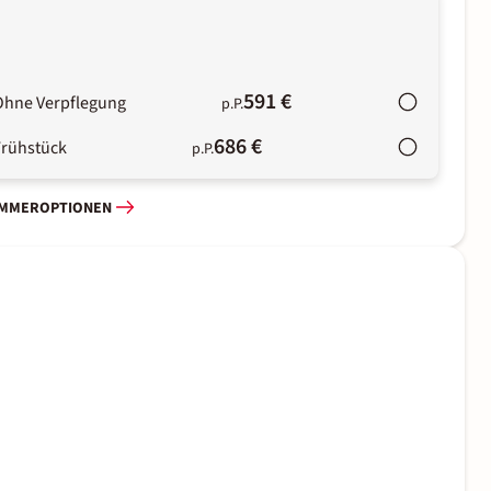
591 €
Ohne Verpflegung
p.P.
686 €
Frühstück
p.P.
IMMEROPTIONEN