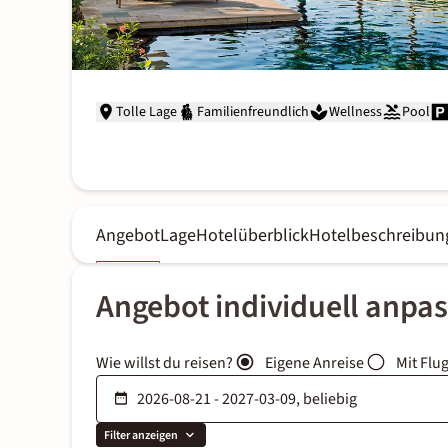
Tolle Lage
Familienfreundlich
Wellness
Pool
Angebot
Lage
Hotelüberblick
Hotelbeschreibun
Angebot individuell anpa
Wie willst du reisen?
Eigene Anreise
Mit Flu
Filter anzeigen