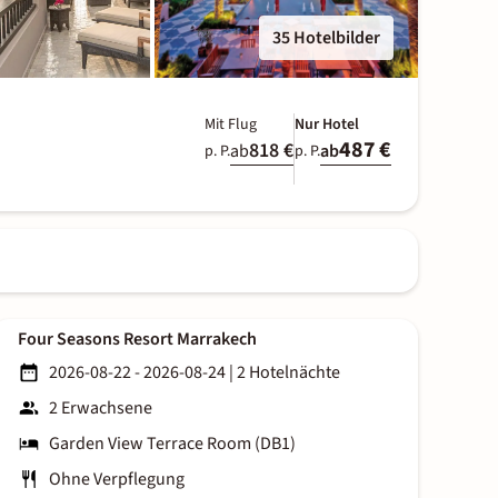
35 Hotelbilder
Mit Flug
Nur Hotel
487 €
818 €
ab
ab
p. P.
p. P.
Four Seasons Resort Marrakech
2026-08-22 - 2026-08-24
|
2 Hotelnächte
2 Erwachsene
Garden View Terrace Room (DB1)
Ohne Verpflegung