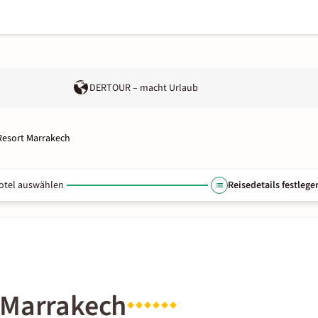
DERTOUR – macht Urlaub
Resort Marrakech
otel auswählen
Reisedetails festlege
 Marrakech