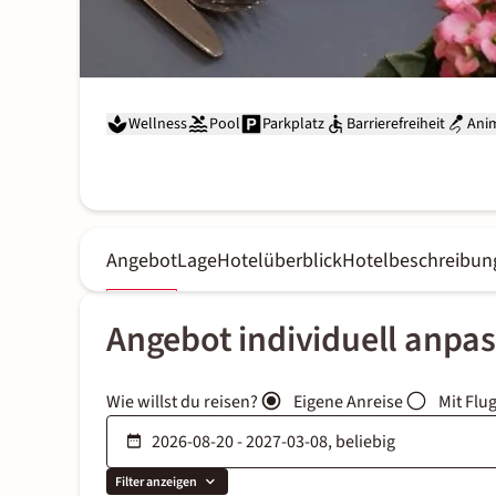
Wellness
Pool
Parkplatz
Barrierefreiheit
Ani
Angebot
Lage
Hotelüberblick
Hotelbeschreibun
Angebot individuell anpa
Wie willst du reisen?
Eigene Anreise
Mit Flu
Filter anzeigen