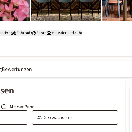
mation
Fahrrad
Sport
Haustiere erlaubt
g
Bewertungen
ssen
g
Mit der Bahn