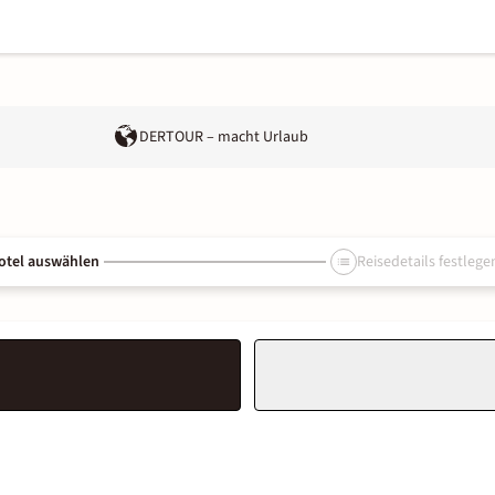
DERTOUR – macht Urlaub
otel auswählen
Reisedetails festlege