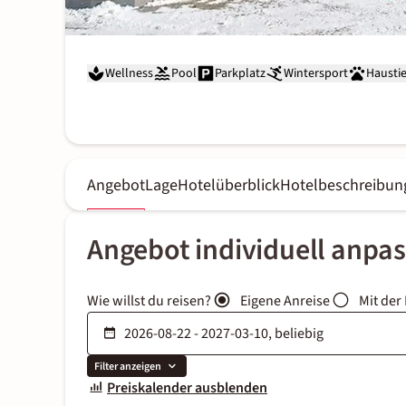
Wellness
Pool
Parkplatz
Wintersport
Haustie
Angebot
Lage
Hotelüberblick
Hotelbeschreibun
Angebot individuell anpa
Wie willst du reisen?
Eigene Anreise
Mit der
Filter anzeigen
Preiskalender ausblenden