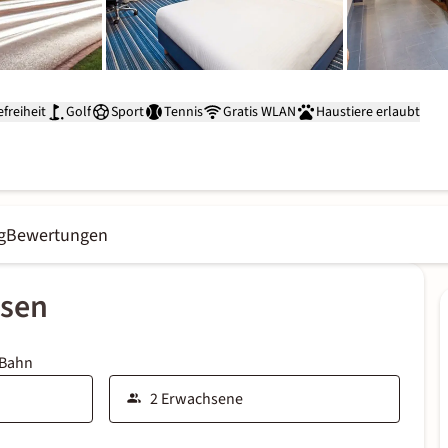
efreiheit
Golf
Sport
Tennis
Gratis WLAN
Haustiere erlaubt
g
Bewertungen
ssen
 Bahn