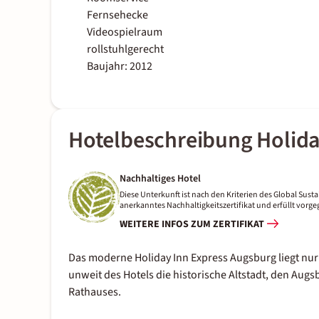
Fernsehecke
Videospielraum
rollstuhlgerecht
Baujahr: 2012
Hotelbeschreibung Holida
Nachhaltiges Hotel
Diese Unterkunft ist nach den Kriterien des Global Sustai
anerkanntes Nachhaltigkeitszertifikat und erfüllt vor
WEITERE INFOS ZUM ZERTIFIKAT
Das moderne Holiday Inn Express Augsburg liegt nur
unweit des Hotels die historische Altstadt, den Au
Rathauses.