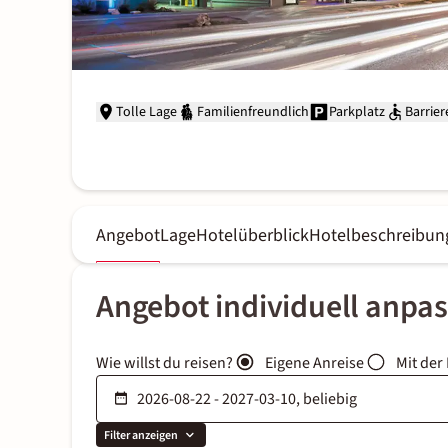
Tolle Lage
Familienfreundlich
Parkplatz
Barrier
Angebot
Lage
Hotelüberblick
Hotelbeschreibun
Angebot individuell anpa
Wie willst du reisen?
Eigene Anreise
Mit der
Filter anzeigen