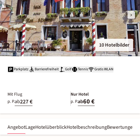
10 Hotelbilder
Parkplatz
Barrierefreiheit
Golf
Tennis
Gratis WLAN
Mit Flug
Nur Hotel
60 €
227 €
ab
ab
p. P.
p. P.
Angebot
Lage
Hotelüberblick
Hotelbeschreibung
Bewertungen