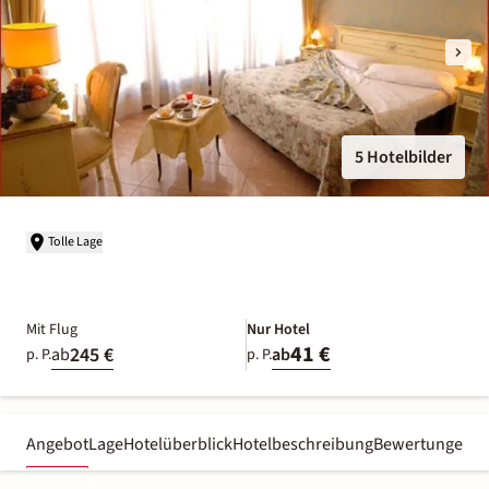
5 Hotelbilder
Tolle Lage
Mit Flug
Nur Hotel
41 €
245 €
ab
ab
p. P.
p. P.
Angebot
Lage
Hotelüberblick
Hotelbeschreibung
Bewertungen