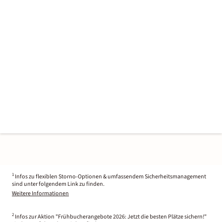
1
Infos zu flexiblen Storno-Optionen & umfassendem Sicherheitsmanagement
sind unter folgendem Link zu finden.
Weitere Informationen
2
Infos zur Aktion "Frühbucherangebote 2026: Jetzt die besten Plätze sichern!"