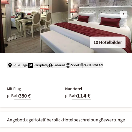
10 Hotelbilder
Tolle Lage
Parkplatz
Fahrrad
Sport
Gratis WLAN
Mit Flug
Nur Hotel
114 €
380 €
ab
ab
p. P.
p. P.
Angebot
Lage
Hotelüberblick
Hotelbeschreibung
Bewertungen