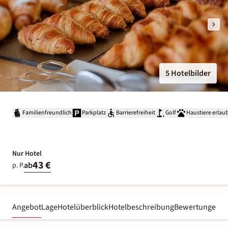
5 Hotelbilder
Familienfreundlich
Parkplatz
Barrierefreiheit
Golf
Haustiere erlau
Nur Hotel
43 €
ab
p. P.
Angebot
Lage
Hotelüberblick
Hotelbeschreibung
Bewertungen