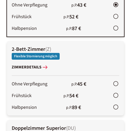
43 €
Ohne Verpflegung
p.P.
52 €
Frühstück
p.P.
87 €
Halbpension
p.P.
2-Bett-Zimmer
(
Z
)
Flexible Stornierung möglich
ZIMMERDETAILS
45 €
Ohne Verpflegung
p.P.
54 €
Frühstück
p.P.
89 €
Halbpension
p.P.
Doppelzimmer Superior
(
DU
)