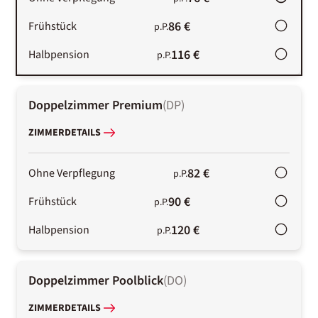
86 €
Frühstück
p.P.
116 €
Halbpension
p.P.
Doppelzimmer Premium
(
DP
)
ZIMMERDETAILS
82 €
Ohne Verpflegung
p.P.
90 €
Frühstück
p.P.
120 €
Halbpension
p.P.
Doppelzimmer Poolblick
(
DO
)
ZIMMERDETAILS