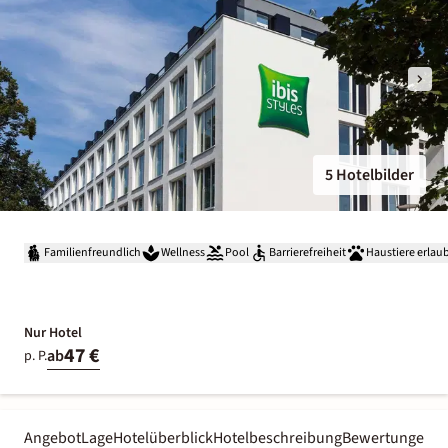
5 Hotelbilder
Familienfreundlich
Wellness
Pool
Barrierefreiheit
Haustiere erlau
Nur Hotel
47 €
ab
p. P.
Angebot
Lage
Hotelüberblick
Hotelbeschreibung
Bewertungen