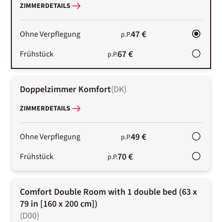
ZIMMERDETAILS
47 €
Ohne Verpflegung
p.P.
67 €
Frühstück
p.P.
Doppelzimmer Komfort
(
DK
)
ZIMMERDETAILS
49 €
Ohne Verpflegung
p.P.
70 €
Frühstück
p.P.
Comfort Double Room with 1 double bed (63 x
79 in [160 x 200 cm])
(
D00
)