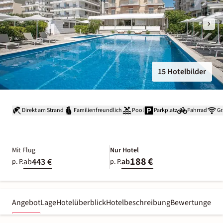
15 Hotelbilder
Direkt am Strand
Familienfreundlich
Pool
Parkplatz
Fahrrad
Gr
Mit Flug
Nur Hotel
188 €
443 €
ab
ab
p. P.
p. P.
Angebot
Lage
Hotelüberblick
Hotelbeschreibung
Bewertungen