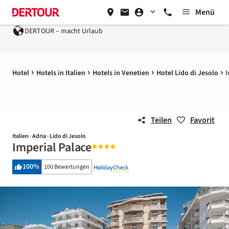
Menü
DERTOUR – macht Urlaub
Ein Unternehmen der
REWE 
Hotel
Hotels in Italien
Hotels in Venetien
Hotel Lido di Jesolo
I
Teilen
Favorit
Italien · Adria · Lido di Jesolo
Imperial Palace
100
%
100 Bewertungen