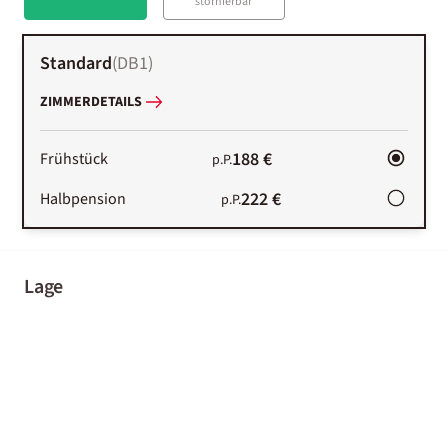
stornierbar
Standard
(
DB1
)
ZIMMERDETAILS
188 €
Frühstück
p.P.
222 €
Halbpension
p.P.
Lage