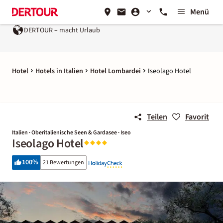
Menü
– macht Urlaub
Ein Unternehmen der
REWE Group
Hotel
Hotels in Italien
Hotel Lombardei
Iseolago Hotel
Teilen
Favorit
Italien · Oberitalienische Seen & Gardasee · Iseo
Iseolago Hotel
100
%
21 Bewertungen