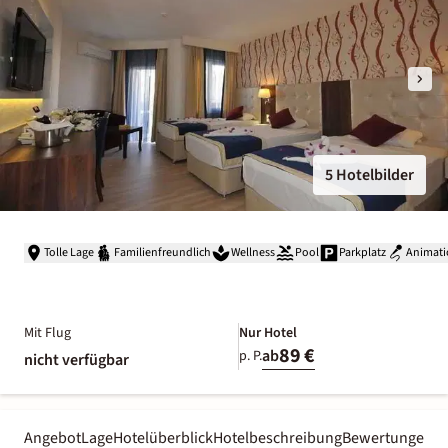
5 Hotelbilder
Tolle Lage
Familienfreundlich
Wellness
Pool
Parkplatz
Animati
Mit Flug
Nur Hotel
89 €
ab
p. P.
nicht verfügbar
Angebot
Lage
Hotelüberblick
Hotelbeschreibung
Bewertungen