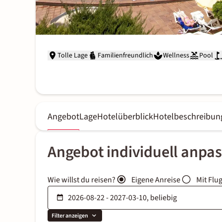
Tolle Lage
Familienfreundlich
Wellness
Pool
Angebot
Lage
Hotelüberblick
Hotelbeschreibun
Angebot individuell anpa
Wie willst du reisen?
Eigene Anreise
Mit Flu
Filter anzeigen