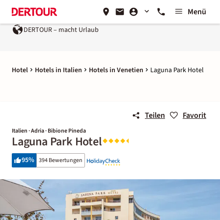
Menü
TOUR – macht Urlaub
Ein Unternehmen der
REWE Group
Hotel
Hotels in Italien
Hotels in Venetien
Laguna Park Hotel
Teilen
Favorit
Italien · Adria · Bibione Pineda
Laguna Park Hotel
95
%
394 Bewertungen