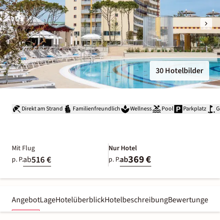
30 Hotelbilder
Direkt am Strand
Familienfreundlich
Wellness
Pool
Parkplatz
G
Mit Flug
Nur Hotel
369 €
516 €
ab
ab
p. P.
p. P.
Angebot
Lage
Hotelüberblick
Hotelbeschreibung
Bewertungen