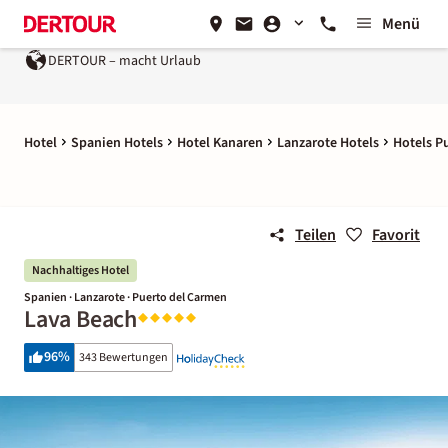
Menü
DERTOUR – macht Urlaub
Ein Unternehmen der
REWE Group
Hotel
Spanien Hotels
Hotel Kanaren
Lanzarote Hotels
Hotels P
Teilen
Favorit
Nachhaltiges Hotel
Spanien · Lanzarote · Puerto del Carmen
Lava Beach
96
%
343 Bewertungen