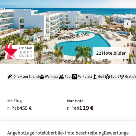
22 Hotelbilder
Direkt am Strand
Wellness
Pool
Parkplatz
Golf
Sport
Gratis
Mit Flug
Nur Hotel
129 €
455 €
ab
ab
p. P.
p. P.
Angebot
Lage
Hotelüberblick
Hotelbeschreibung
Bewertungen