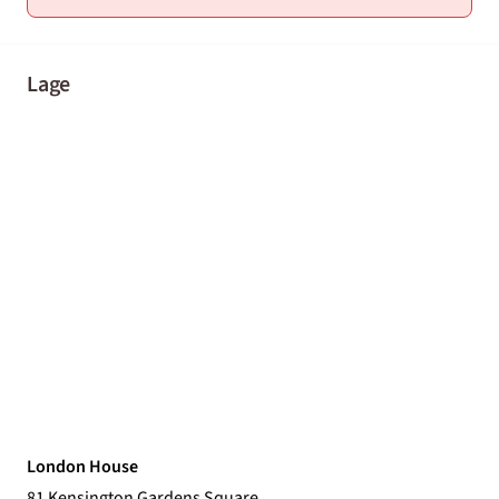
Lage
London House
81 Kensington Gardens Square