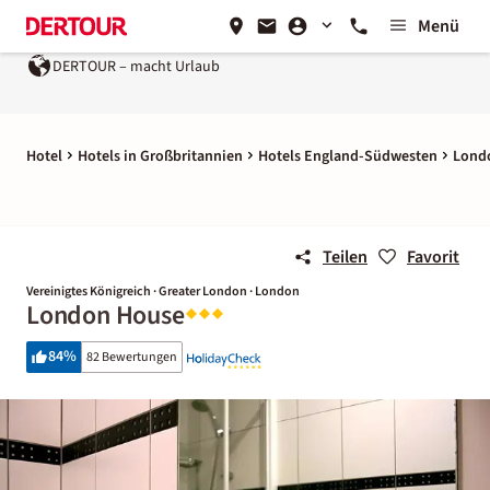
Menü
DERTOUR – macht Urlaub
Hotel
Hotels in Großbritannien
Hotels England-Südwesten
Lond
Teilen
Favorit
Vereinigtes Königreich · Greater London · London
London House
84
%
82 Bewertungen