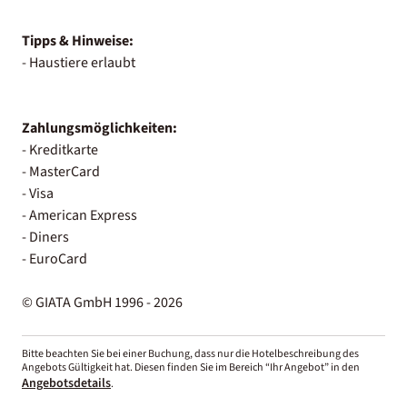
Tipps & Hinweise:
- Haustiere erlaubt
Zahlungsmöglichkeiten:
- Kreditkarte
- MasterCard
- Visa
- American Express
- Diners
- EuroCard
© GIATA GmbH 1996 - 2026
Bitte beachten Sie bei einer Buchung, dass nur die Hotelbeschreibung des
Angebots Gültigkeit hat. Diesen finden Sie im Bereich “Ihr Angebot” in den
Angebotsdetails
.