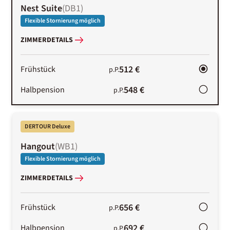
Nest Suite
(
DB1
)
Flexible Stornierung möglich
ZIMMERDETAILS
512 €
Frühstück
p.P.
548 €
Halbpension
p.P.
DERTOUR Deluxe
Hangout
(
WB1
)
Flexible Stornierung möglich
ZIMMERDETAILS
656 €
Frühstück
p.P.
692 €
Halbpension
p.P.