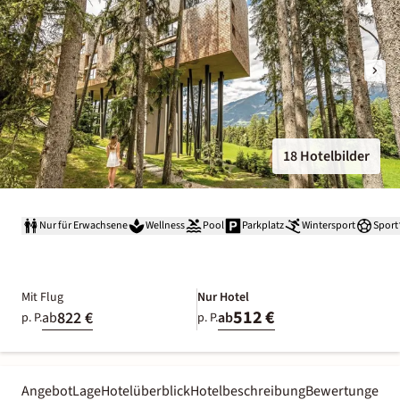
18 Hotelbilder
Nur für Erwachsene
Wellness
Pool
Parkplatz
Wintersport
Sport
Mit Flug
Nur Hotel
512 €
822 €
ab
ab
p. P.
p. P.
Angebot
Lage
Hotelüberblick
Hotelbeschreibung
Bewertungen