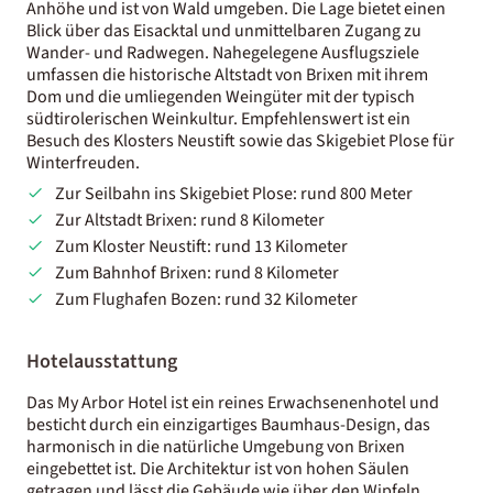
Anhöhe und ist von Wald umgeben. Die Lage bietet einen
Blick über das Eisacktal und unmittelbaren Zugang zu
Wander- und Radwegen. Nahegelegene Ausflugsziele
umfassen die historische Altstadt von Brixen mit ihrem
Dom und die umliegenden Weingüter mit der typisch
südtirolerischen Weinkultur. Empfehlenswert ist ein
Besuch des Klosters Neustift sowie das Skigebiet Plose für
Winterfreuden.
Zur Seilbahn ins Skigebiet Plose: rund 800 Meter
Zur Altstadt Brixen: rund 8 Kilometer
Zum Kloster Neustift: rund 13 Kilometer
Zum Bahnhof Brixen: rund 8 Kilometer
Zum Flughafen Bozen: rund 32 Kilometer
Hotelausstattung
Das My Arbor Hotel ist ein reines Erwachsenenhotel und
besticht durch ein einzigartiges Baumhaus-Design, das
harmonisch in die natürliche Umgebung von Brixen
eingebettet ist. Die Architektur ist von hohen Säulen
getragen und lässt die Gebäude wie über den Wipfeln