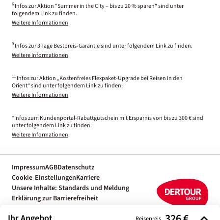
6
Infos zur Aktion "Summer in the City – bis zu 20 % sparen" sind unter
folgendem Link zu finden.
Weitere Informationen
9
Infos zur 3 Tage Bestpreis-Garantie sind unter folgendem Link zu finden.
Weitere Informationen
11
Infos zur Aktion „Kostenfreies Flexpaket-Upgrade bei Reisen in den
Orient“ sind unter folgendem Link zu finden:
Weitere Informationen
*Infos zum Kundenportal-Rabattgutschein mit Ersparnis von bis zu 300 € sind
unter folgendem Link zu finden:
Weitere Informationen
Impressum
AGB
Datenschutz
Cookie-Einstellungen
Karriere
Unsere Inhalte: Standards und Meldung
Erklärung zur Barrierefreiheit
Individuelle Reiseplanung mit einem
326 €
Ihr Angebot
Reiseexperten
Reisepreis