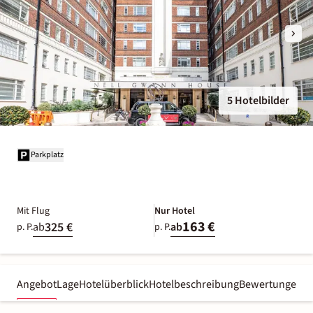
5 Hotelbilder
Parkplatz
Mit Flug
Nur Hotel
163 €
325 €
ab
ab
p. P.
p. P.
Angebot
Lage
Hotelüberblick
Hotelbeschreibung
Bewertungen