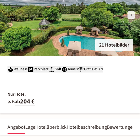
21 Hotelbilder
Wellness
Parkplatz
Golf
Tennis
Gratis WLAN
Nur Hotel
204 €
ab
p. P.
Angebot
Lage
Hotelüberblick
Hotelbeschreibung
Bewertungen