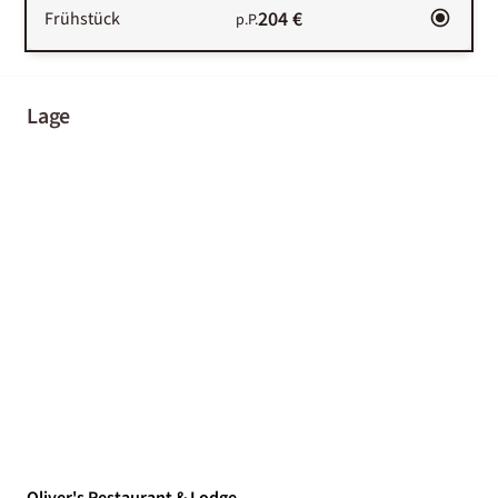
204 €
Frühstück
p.P.
Lage
Oliver's Restaurant & Lodge