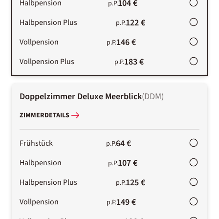
104 €
Halbpension
p.P.
122 €
Halbpension Plus
p.P.
146 €
Vollpension
p.P.
183 €
Vollpension Plus
p.P.
Doppelzimmer Deluxe Meerblick
(
DDM
)
ZIMMERDETAILS
64 €
Frühstück
p.P.
107 €
Halbpension
p.P.
125 €
Halbpension Plus
p.P.
149 €
Vollpension
p.P.