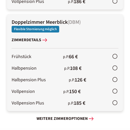
186 €
Vollpension Plus
p.P.
Doppelzimmer Meerblick
(
DBM
)
Flexible Stornierung möglich
ZIMMERDETAILS
66 €
Frühstück
p.P.
108 €
Halbpension
p.P.
126 €
Halbpension Plus
p.P.
150 €
Vollpension
p.P.
185 €
Vollpension Plus
p.P.
WEITERE ZIMMEROPTIONEN