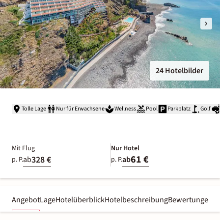
24 Hotelbilder
Tolle Lage
Nur für Erwachsene
Wellness
Pool
Parkplatz
Golf
Mit Flug
Nur Hotel
61 €
328 €
ab
ab
p. P.
p. P.
Angebot
Lage
Hotelüberblick
Hotelbeschreibung
Bewertungen